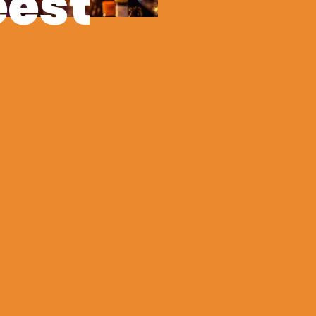
eest
!