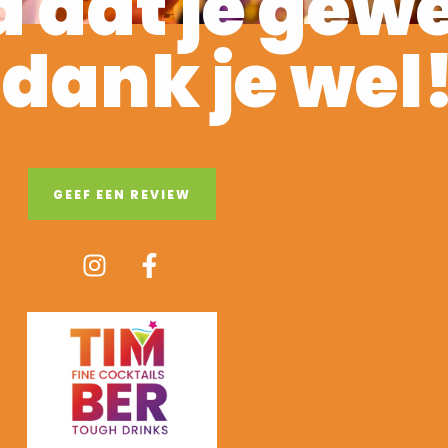
 dat je gew
 dank je wel
GEEF EEN REVIEW