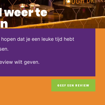
 weer te
en
 hopen dat je een leuke tijd hebt
sen.
eview wilt geven.
GEEF EEN REVIEW